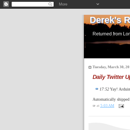
Derek's 
Returned from Lo
Tuesday, March 30, 20
Daily Twitter 
17:52
Yay! Arduino
Automatically shippe
at
5:03 AM