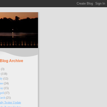
Blog Archive
1
(3)
0
(118)
uly
(12)
une
(24)
ay
(15)
pril
(17)
arch
(21)
ily Twitter Update