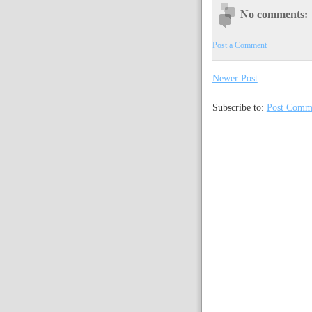
No comments:
Post a Comment
Newer Post
Subscribe to:
Post Comm