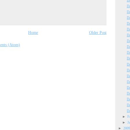
Da
Da
Da
Da
Da
Da
Home
Older Post
Da
Da
ents (Atom)
Da
Da
Da
Da
Da
Da
Da
Da
Da
Da
Da
Da
►
F
►
J
►
200