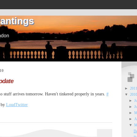
Rantings
ndon
10
Update
►
201
 stuff arrives tomorrow. Haven't tinkered properly in years.
#
▼
201
►
J
d by
LoudTwitter
►
J
►
M
►
A
▼
M
Da